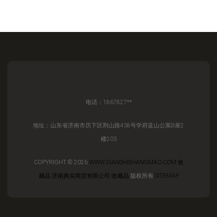
电话：1867827**
地址：山东省济南市历下区荆山路438号学府蓝山公寓B座2
楼203
COPYRIGHT © 2026
WWW.DIANSHISHANGMAO.COM
收
藏品
济南典实商贸有限公司
收藏品
版权所有
SITEMAP