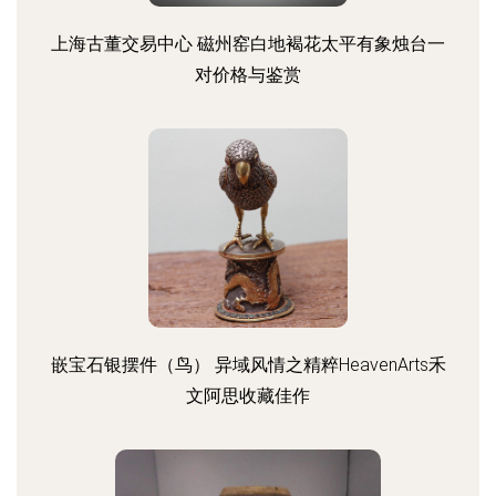
上海古董交易中心 磁州窑白地褐花太平有象烛台一
对价格与鉴赏
嵌宝石银摆件（鸟） 异域风情之精粹HeavenArts禾
文阿思收藏佳作