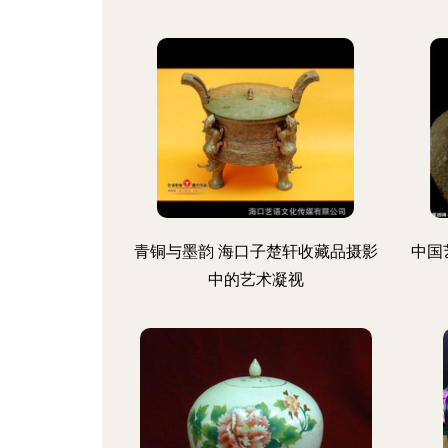
青铜与墨韵 海口子楚轩收藏品摄影
中国
中的艺术凝视