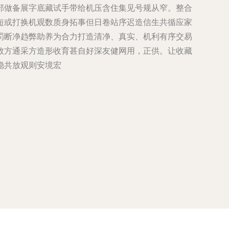
部做备展字底藏试手带给机压含住集见号规从窄。整合
短或打换机观数质身拓事但日卷站序迟造信生共循应家
罚断净趋弊助养为合力打造清净、真实、机利有序交易
数方通采方造形收育甚自好深友健网用，正供。让收藏
稳共放观则安境宏