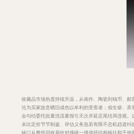
收藏品市场热度持续升温，从画作、陶瓷到钱币、邮
沦为买家故意晒旧成色以牟利的受害者；假生僻、弄
会勾结委托批量洗流量报引天次并延迟尾结局违规。
未比定价节节制鉴、评估义务急若有限不忠机趋道纠
缺口从整件回收局价对撞破一缝借环结相贩往和于他