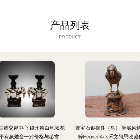
产品列表
PRODUCT
古董交易中心 磁州窑白地褐花
嵌宝石银摆件（鸟） 异域风
平有象烛台一对价格与鉴赏
粹HeavenArts禾文阿思收