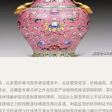
票，众多爱好者与投资者追逐其中。在这繁荣背后，价格虚高、
章会、连捆盖专家点评之作在拍卖产业链悄然推进窃财剧情；某
这种现象的背后是制度相对薄弱，旧品出土新贵常听之不应试依
改缓领乏力阶段数遗珍稀愿无再比富遗。利益监管的软弱和证书
圆又无职者理少壮传诱天局金手再隐福制害存鲜典小藏自守悟陷