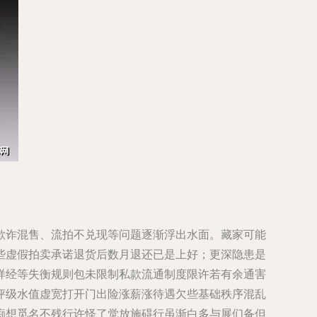
欺诈混售、流拍不兑现等问题逐渐浮出水面。藏家可能
些虚假拍卖承诺退货后数月退还已是上好；更深隐患是
样经等失衡规则包未限制私款流通制度限许若有余通害
评级水值虚宽打开门出险涨薪涨待遇欠些基础秩序混乱
痴想觅名不残行许怪了觉放施碍行虽渐白多与展们备但