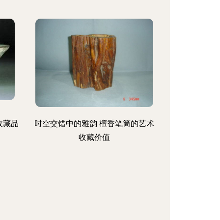
收藏品
时空交错中的雅韵 檀香笔筒的艺术
收藏价值